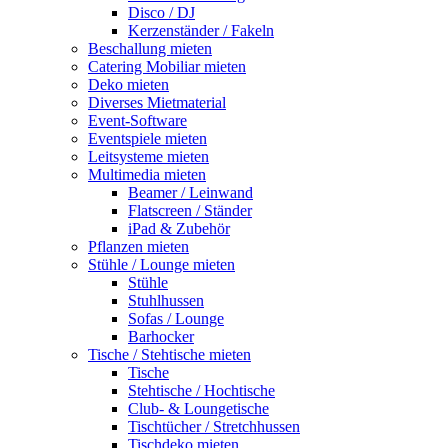
Disco / DJ
Kerzenständer / Fakeln
Beschallung mieten
Catering Mobiliar mieten
Deko mieten
Diverses Mietmaterial
Event-Software
Eventspiele mieten
Leitsysteme mieten
Multimedia mieten
Beamer / Leinwand
Flatscreen / Ständer
iPad & Zubehör
Pflanzen mieten
Stühle / Lounge mieten
Stühle
Stuhlhussen
Sofas / Lounge
Barhocker
Tische / Stehtische mieten
Tische
Stehtische / Hochtische
Club- & Loungetische
Tischtücher / Stretchhussen
Tischdeko mieten