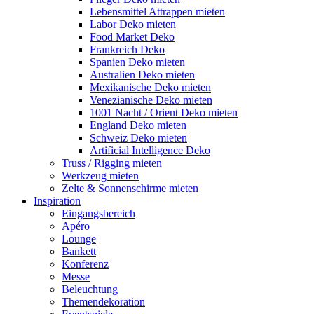
Lebensmittel Attrappen mieten
Labor Deko mieten
Food Market Deko
Frankreich Deko
Spanien Deko mieten
Australien Deko mieten
Mexikanische Deko mieten
Venezianische Deko mieten
1001 Nacht / Orient Deko mieten
England Deko mieten
Schweiz Deko mieten
Artificial Intelligence Deko
Truss / Rigging mieten
Werkzeug mieten
Zelte & Sonnenschirme mieten
Inspiration
Eingangsbereich
Apéro
Lounge
Bankett
Konferenz
Messe
Beleuchtung
Themendekoration