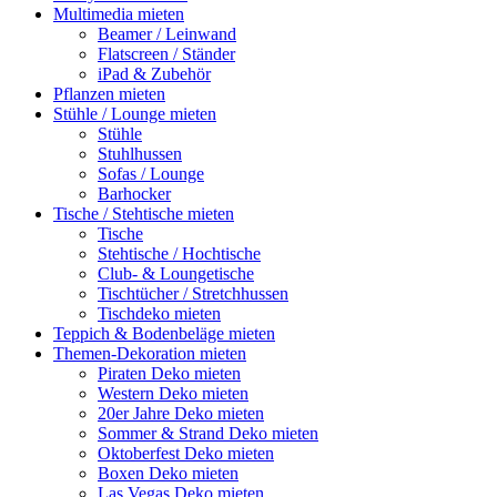
Multimedia mieten
Beamer / Leinwand
Flatscreen / Ständer
iPad & Zubehör
Pflanzen mieten
Stühle / Lounge mieten
Stühle
Stuhlhussen
Sofas / Lounge
Barhocker
Tische / Stehtische mieten
Tische
Stehtische / Hochtische
Club- & Loungetische
Tischtücher / Stretchhussen
Tischdeko mieten
Teppich & Bodenbeläge mieten
Themen-Dekoration mieten
Piraten Deko mieten
Western Deko mieten
20er Jahre Deko mieten
Sommer & Strand Deko mieten
Oktoberfest Deko mieten
Boxen Deko mieten
Las Vegas Deko mieten