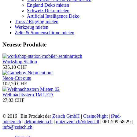
England Deko mieten
Schweiz Deko mieten
Artificial Intelligence Deko
Truss / Rigging mieten
Werkzeug mieten
Zelte & Sonnenschirme mieten
Neueste Produkte
Workshop Station
535,10 CHF
Neon-Cut outs
102,70 CHF
Weihnachtsstern 1M LED
27,03 CHF
© 2016 | Ein Produkt der
Zeisch GmbH
|
CasinoNight
|
iPad-
mieten.ch
|
dekomieten.ch
|
quizevent.ch/videocall
| 061 599 58 29 |
info@zeisch.ch