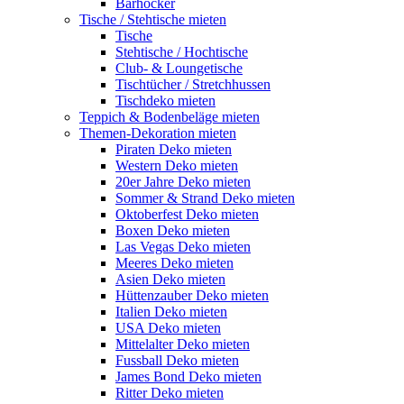
Barhocker
Tische / Stehtische mieten
Tische
Stehtische / Hochtische
Club- & Loungetische
Tischtücher / Stretchhussen
Tischdeko mieten
Teppich & Bodenbeläge mieten
Themen-Dekoration mieten
Piraten Deko mieten
Western Deko mieten
20er Jahre Deko mieten
Sommer & Strand Deko mieten
Oktoberfest Deko mieten
Boxen Deko mieten
Las Vegas Deko mieten
Meeres Deko mieten
Asien Deko mieten
Hüttenzauber Deko mieten
Italien Deko mieten
USA Deko mieten
Mittelalter Deko mieten
Fussball Deko mieten
James Bond Deko mieten
Ritter Deko mieten